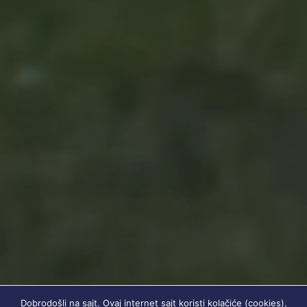
Dobrodošli na sajt. Ovaj internet sajt koristi kolačiće (cookies).