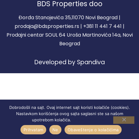
BDS Properties doo
Đorđa Stanojevića 35,11070 Novi Beograd |
prodaja@bdsproperties.rs | +381 11 441 7 441 |
Prodajni centar SOUL 64 Uroša Martinovića 14a, Novi
Beograd
Developed by Spandiva
Dobrodošli na sajt. Ovaj internet sajt koristi kolačiće (cookies).
Nastavkom korišćenja ovog sajta saglasni ste sa našom
Zaštita podataka
upotrebom kolačića.
Prihvatam
Ne
Obaveštenje o kolačićima
STANOVI
REGISTRACIJA