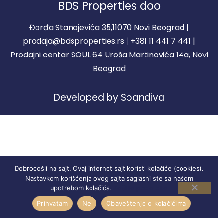
BDS Properties doo
Đorđa Stanojevića 35,11070 Novi Beograd |
prodaja@bdsproperties.rs | +381 11 441 7 441 |
Prodajni centar SOUL 64 Uroša Martinovića 14a, Novi
Beograd
Developed by Spandiva
Dobrodošli na sajt. Ovaj internet sajt koristi kolačiće (cookies).
Nastavkom korišćenja ovog sajta saglasni ste sa našom
Zaštita podataka
upotrebom kolačića.
Prihvatam
Ne
Obaveštenje o kolačićima
STANOVI
REGISTRACIJA