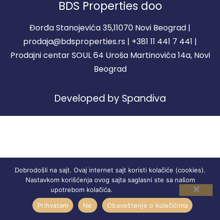
BDS Properties doo
Đorđa Stanojevića 35,11070 Novi Beograd |
prodaja@bdsproperties.rs | +381 11 441 7 441 |
Prodajni centar SOUL 64 Uroša Martinovića 14a, Novi
Beograd
Developed by Spandiva
Dobrodošli na sajt. Ovaj internet sajt koristi kolačiće (cookies).
Nastavkom korišćenja ovog sajta saglasni ste sa našom
Zaštita podataka
upotrebom kolačića.
Prihvatam
Ne
Obaveštenje o kolačićima
STANOVI
REGISTRACIJA