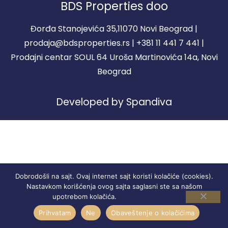
BDS Properties doo
Đorđa Stanojevića 35,11070 Novi Beograd |
prodaja@bdsproperties.rs | +381 11 441 7 441 |
Prodajni centar SOUL 64 Uroša Martinovića 14a, Novi
Beograd
Developed by Spandiva
Dobrodošli na sajt. Ovaj internet sajt koristi kolačiće (cookies).
Nastavkom korišćenja ovog sajta saglasni ste sa našom
Zaštita podataka
upotrebom kolačića.
Prihvatam
Ne
Obaveštenje o kolačićima
STANOVI
REGISTRACIJA