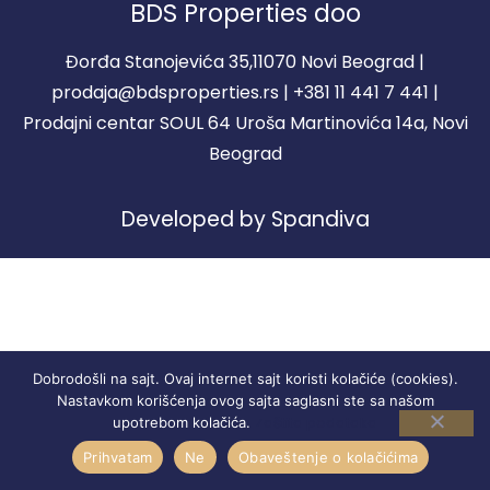
BDS Properties doo
Đorđa Stanojevića 35,11070 Novi Beograd |
prodaja@bdsproperties.rs | +381 11 441 7 441 |
Prodajni centar SOUL 64 Uroša Martinovića 14a, Novi
Beograd
Developed by Spandiva
Dobrodošli na sajt. Ovaj internet sajt koristi kolačiće (cookies).
Nastavkom korišćenja ovog sajta saglasni ste sa našom
Zaštita podataka
upotrebom kolačića.
Prihvatam
Ne
Obaveštenje o kolačićima
STANOVI
REGISTRACIJA