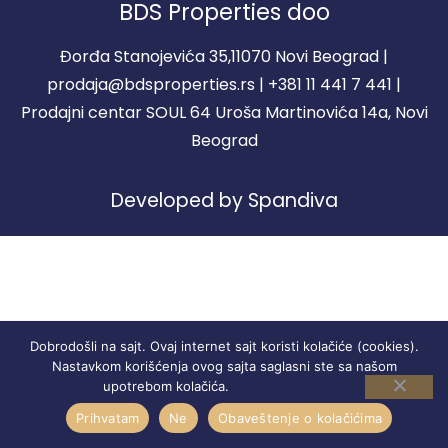
BDS Properties doo
Đorđa Stanojevića 35,11070 Novi Beograd |
prodaja@bdsproperties.rs | +381 11 441 7 441 |
Prodajni centar SOUL 64 Uroša Martinovića 14a, Novi
Beograd
Developed by Spandiva
Dobrodošli na sajt. Ovaj internet sajt koristi kolačiće (cookies).
Nastavkom korišćenja ovog sajta saglasni ste sa našom
Zaštita podataka
upotrebom kolačića.
Prihvatam
Ne
Obaveštenje o kolačićima
STANOVI
REGISTRACIJA