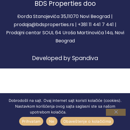
BDS Properties doo
Đorđa Stanojevića 35,11070 Novi Beograd |
prodaja@bdsproperties.rs | +381 11 441 7 441 |
Prodajni centar SOUL 64 Uroša Martinovića 14a, Novi
Beograd
Developed by Spandiva
Dobrodošli na sajt. Ovaj internet sajt koristi kolačiće (cookies).
Nastavkom korišćenja ovog sajta saglasni ste sa našom
Zaštita podataka
upotrebom kolačića.
Prihvatam
Ne
Obaveštenje o kolačićima
STANOVI
REGISTRACIJA