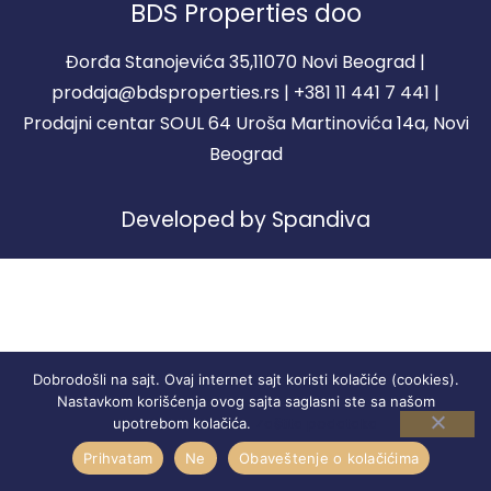
BDS Properties doo
Đorđa Stanojevića 35,11070 Novi Beograd |
prodaja@bdsproperties.rs | +381 11 441 7 441 |
Prodajni centar SOUL 64 Uroša Martinovića 14a, Novi
Beograd
Developed by Spandiva
Dobrodošli na sajt. Ovaj internet sajt koristi kolačiće (cookies).
Nastavkom korišćenja ovog sajta saglasni ste sa našom
Zaštita podataka
upotrebom kolačića.
Prihvatam
Ne
Obaveštenje o kolačićima
STANOVI
REGISTRACIJA